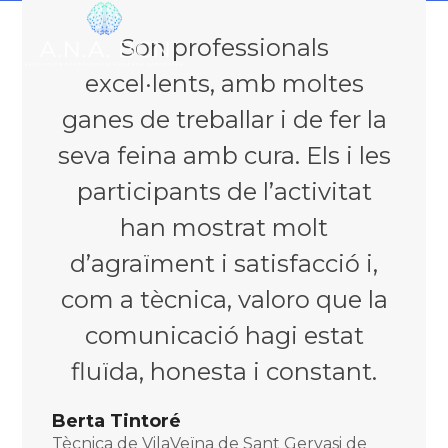
Skip
Open
Close
to
Son professionals
mobile
mobile
content
menu
menu
excel·lents, amb moltes
ganes de treballar i de fer la
seva feina amb cura. Els i les
participants de l’activitat
han mostrat molt
d’agraïment i satisfacció i,
com a tècnica, valoro que la
comunicació hagi estat
fluïda, honesta i constant.
Berta Tintoré
Tècnica de VilaVeïna de Sant Gervasi de